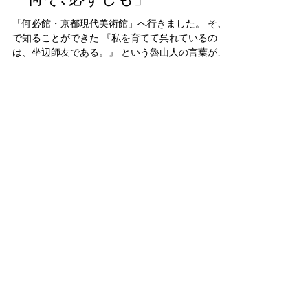
「何ぞ､必ずしも」
「何必館・京都現代美術館」へ行きました。 そこ
で知ることができた 『私を育てて呉れているの
は、坐辺師友である。』 という魯山人の言葉があ
ります。 自発的に身のまわりのものごとから学
び、見る目を養い、腕を磨け。 という自分へのメ
ッセージと思えて共感しました。...
Featured Posts
後でもう一度お試
しください