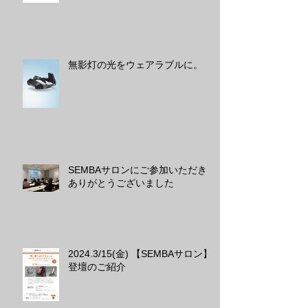
｢iF DESIGN AWARD 2026｣を受
賞しました
無影灯の光をウェアラブルに。
SEMBAサロンにご参加いただき
ありがとうございました
2024.3/15(金) 【SEMBAサロン】
登壇のご紹介