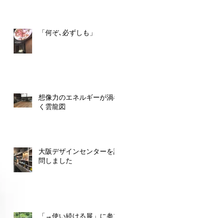
「何ぞ､必ずしも」
想像力のエネルギーが渦巻
く雲龍図
大阪デザインセンターを訪
問しました
「→使い続ける展」に参加