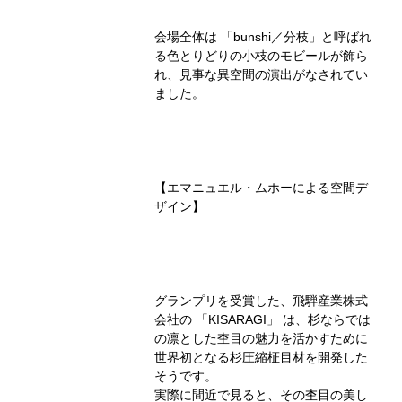
会場全体は 「bunshi／分枝」と呼ばれ
る色とりどりの小枝のモビールが飾ら
れ、見事な異空間の演出がなされてい
ました。
【エマニュエル・ムホーによる空間デ
ザイン】
グランプリを受賞した、飛騨産業株式
会社の 「KISARAGI」 は、杉ならでは
の凛とした杢目の魅力を活かすために
世界初となる杉圧縮柾目材を開発した
そうです。
実際に間近で見ると、その杢目の美し