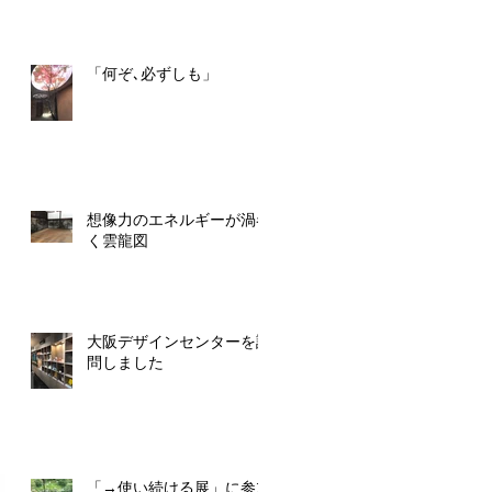
「何ぞ､必ずしも」
想像力のエネルギーが渦巻
く雲龍図
大阪デザインセンターを訪
問しました
「→使い続ける展」に参加